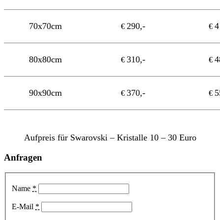
70x70cm
290,-
4
€
€
80x80cm
310,-
4
€
€
90x90cm
370,-
5
€
€
Aufpreis für Swarovski – Kristalle 10 – 30 Euro
Anfragen
Name
*
E-Mail
*